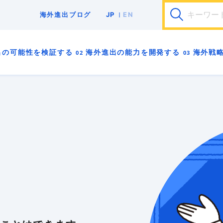
JP
EN
海外進出ブログ
輸出
海外販路開拓
海外展示会
F/S調査
事
中小企業
インバウンド
インボイス
パ
出の
可能性を検証する
海外進出の
能力を開発する
海外戦
安全保障貿易管理
海外バイヤー
海外ビジネスモデ
海外向けWebサイト
海外営業
海外戦略
海外販
貿易実務
越境EC
輸出入規制
GDPR
00
01
02
03
4A
4B
-0
-0
-0
-0
-0
-0
海外進出ロ
海外進出は
海外進出に
海外進出の
はじめての
海外拠点を
00
01
02
03
4A
4B
-1
-1
-1
-1
-1
-1
海外進出の
海外事業用
貿易実務が
海外向けマ
海外展示会
海外進出前
る
00
01
02
03
4A
4B
-99
-2
-2
-2
-2
-99
はじめに 
海外進出の
海外進出で
海外向けW
海外営業で
海外投資を
01
02
03
4A
-3
-3
-3
-99
海外進出で
異文化適応
海外向けブ
海外展示会