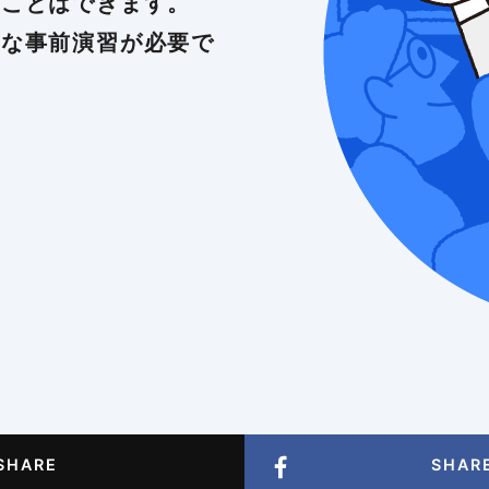
すことはできます。
念な事前演習が必要で
01
02
03
-4
-99
-99
海外の輸出
海外進出の
海外戦略を
01
-99
海外進出の
SHARE
SHAR