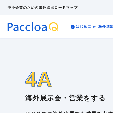
中小企業のための海外進出ロードマップ
ビジネス英語
海外進出
海外展開
海外投資（現地法人設立）
人気・注目記
はじめに
海外進
多言語EC
リスク管理
外国出願
海外マーケティング
海外事業計画
?
01
02
03
4A
4B
?
01
02
03
4A
4B
海外顧客理解
異文化適応
知的財産
はじめに
海外進出の可能性を検証す
海外進出の能力を開発する
海外戦略を構築する
海外展示会・営業をする
海外投資をする
4A
4A
海外展示会・営業をする