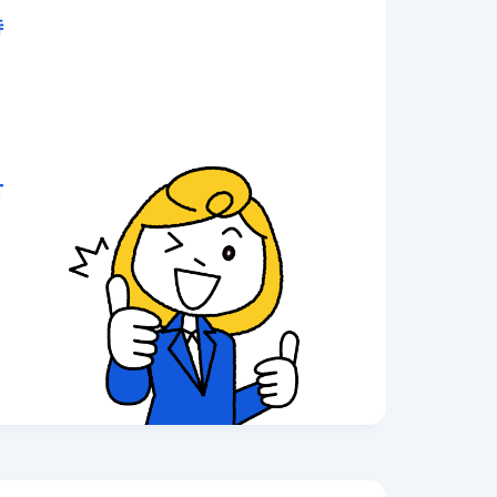
時
こ
せ
。