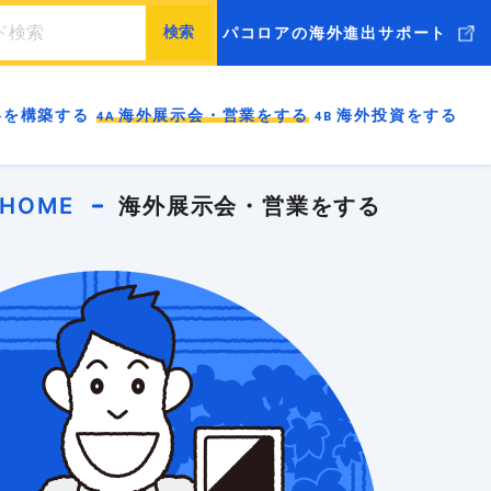
パコロアの海外進出サポート
海外市場調査
ッキングリスト
ローカライゼーション
略を構築する
海外展示会・営業をする
海外投資をする
ル
海外ブランディング
売
海外進出支援コンサル
BtoB
BtoC
ードマップの進め方
実現可能ですか
必要な能力を身につけよう
戦略を構築しよう
海外展示会・海外営業を成功させよう
立ち上げる（現地で投資をする）理由はありますか
HOME
海外展示会・営業をする
前に日本企業に必要なこと
のビジネスモデルはありますか
身についていますか
ーケティングはできていますか
を成功させる準備はできていますか
にF/S現地調査はしましたか
お役立ちブログはこちら
リスク管理は考えていますか
伝わる英語が話せますか
ebサイトはありますか
新規開拓はできますか
する お役立ちブログはこちら
知的財産は管理されていますか
力は十分に備わっていますか
ランディング（共感と価値を生む）戦略もできています
・営業をする お役立ちブログはこちら