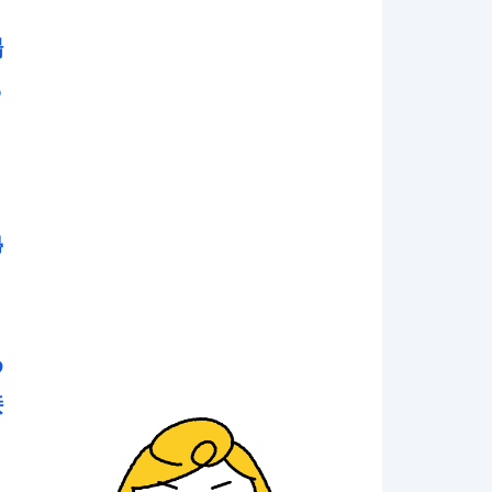
場
も
、
帰
め
接