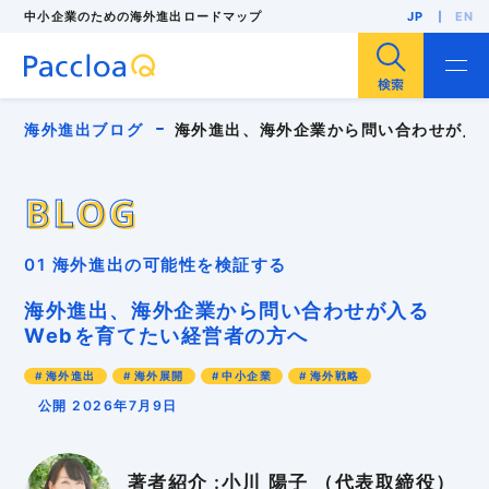
中小企業のための海外進出ロードマップ
JP
EN
サイト内検索
海外進出ブログ
海外進出、海外企業から問い合わせが入
BLOG
BLOG
海外進出
海外展開
輸出
海外販路開拓
01 海外進出の可能性を検証する
海外展示会
F/S調査
海外市場調査
海外投資（現地法人設立）
人気・注目記事
海外進出、海外企業から問い合わせが入る
中小企業
インバウンド
インボイス
Webを育てたい経営者の方へ
パッキングリスト
ローカライゼーション
多言語EC
リスク管理
外国出願
安全保障貿易管理
海外進出
海外展開
中小企業
海外戦略
海外バイヤー
海外ビジネスモデル
海外ブランディング
海外マーケティング
公開 2026年7月9日
海外事業計画
海外向けWebサイト
海外営業
海外戦略
海外販売
海外進出支援コンサル
海外顧客理解
異文化適応
知的財産
貿易実務
著者紹介 :小川 陽子 （代表取締役）
越境EC
輸入規制
輸出規制
GDPR