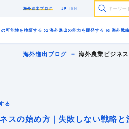
JP
EN
海外進出ブログ
輸出
海外販路開拓
海外展示会
F/S調査
事
中小企業
インバウンド
インボイス
パ
出の
可能性を検証する
海外進出の
能力を開発する
海外戦
安全保障貿易管理
海外バイヤー
海外ビジネスモデ
海外向けWebサイト
海外営業
海外戦略
海外販
貿易実務
越境EC
輸出入規制
GDPR
00
01
02
03
4A
4B
-0
-0
-0
-0
-0
-0
海外進出ロ
海外進出は
海外進出に
海外進出の
はじめての
海外拠点を
海外進出ブログ
海外農業ビジネス
00
01
02
03
4A
4B
-1
-1
-1
-1
-1
-1
海外進出の
海外事業用
貿易実務が
海外向けマ
海外展示会
海外進出前
る
00
01
02
03
4A
4B
-99
-2
-2
-2
-2
-99
はじめに 
海外進出の
海外進出で
海外向けW
海外営業で
海外投資を
築する
ネスの始め方｜失敗しない戦略と
01
02
03
4A
-3
-3
-3
-99
海外進出で
異文化適応
海外向けブ
海外展示会