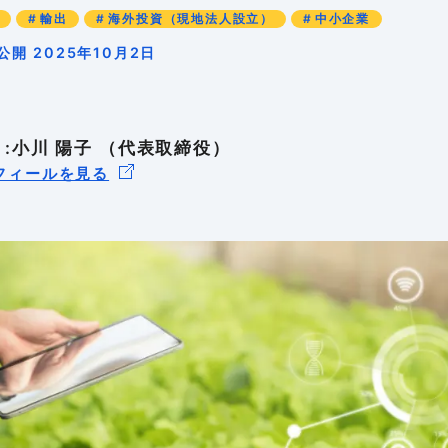
輸出
海外投資（現地法人設立）
中小企業
01
02
03
-4
-99
-99
海外の輸出
海外進出の
海外戦略を
公開 2025年10月2日
01
-99
海外進出の
 :小川 陽子 （代表取締役）
フィールを見る