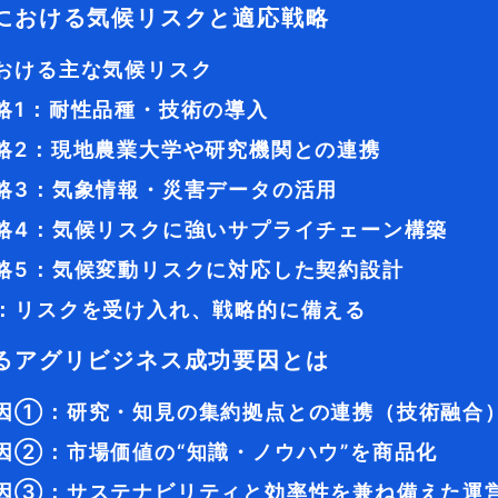
における気候リスクと適応戦略
おける主な気候リスク
略1：耐性品種・技術の導入
略2：現地農業大学や研究機関との連携
略3：気象情報・災害データの活用
略4：気候リスクに強いサプライチェーン構築
略5：気候変動リスクに対応した契約設計
：リスクを受け入れ、戦略的に備える
るアグリビジネス成功要因とは
因①：研究・知見の集約拠点との連携（技術融合
因②：市場価値の“知識・ノウハウ”を商品化
因③：サステナビリティと効率性を兼ね備えた運