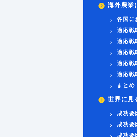
海外農業
各国に
適応戦
適応戦
適応戦
適応戦
適応戦
まとめ
世界に見
成功要
成功要
成功要