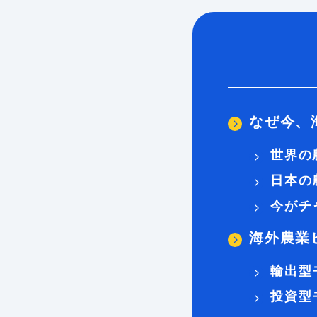
なぜ今、
世界の
日本の
今がチ
海外農業
輸出型
投資型