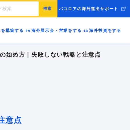
パコロアの海外進出サポート
海外市場調査
ッキングリスト
ローカライゼーション
略を構築する
海外展示会・営業をする
海外投資をする
ル
海外ブランディング
売
海外進出支援コンサル
BtoB
BtoC
ードマップの進め方
実現可能ですか
必要な能力を身につけよう
戦略を構築しよう
海外展示会・海外営業を成功させよう
立ち上げる（現地で投資をする）理由はありますか
の始め方｜失敗しない戦略と注意点
前に日本企業に必要なこと
のビジネスモデルはありますか
身についていますか
ーケティングはできていますか
を成功させる準備はできていますか
にF/S現地調査はしましたか
お役立ちブログはこちら
リスク管理は考えていますか
伝わる英語が話せますか
ebサイトはありますか
新規開拓はできますか
する お役立ちブログはこちら
注意点
知的財産は管理されていますか
力は十分に備わっていますか
ランディング（共感と価値を生む）戦略もできています
・営業をする お役立ちブログはこちら