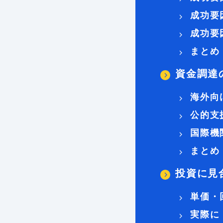
成功要
成功要
まとめ
資金調達
海外向
公的支
国際機
まとめ
投資に見
単価・
実際に