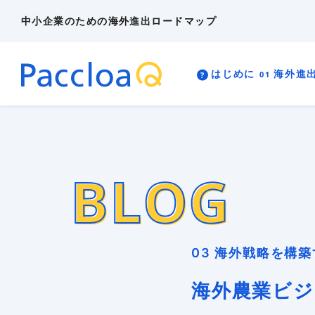
中小企業のための海外進出ロードマップ
ビジネス英語
海外進出
海外展開
海外投資（現地法人設立）
人気・注目記
はじめに
海外進
多言語EC
リスク管理
外国出願
海外マーケティング
海外事業計画
?
01
02
03
4A
4B
?
01
02
03
4A
4B
海外顧客理解
異文化適応
知的財産
BLOG
BLOG
はじめに
海外進出の可能性を検証す
海外進出の能力を開発する
海外戦略を構築する
海外展示会・営業をする
海外投資をする
03 海外戦略を構
海外農業ビジ