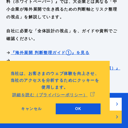
料（ホワイトペーパー）』では、大企業とは異なる「中
小企業が海外展開で生き残るための判断軸とリスク整理
の視点」を解説しています。
自社に必要な「全体設計の視点」を、ガイドや資料でご
確認ください。
→
『海外展開 判断整理ガイド①』を見る
→
『無料ダウンロード資料（ホワイトペーパー全9種類）』
当社は、お客さまのウェブ体験を向上させ、
を見る
当社のアクセスを分析するためにクッキーを
使用します。
詳細を読む（プライバシーポリシー）
無料でチェックリストを見る
キャンセル
OK
無料相談・お問い合わせ
大企業の海外進出事例シリーズ