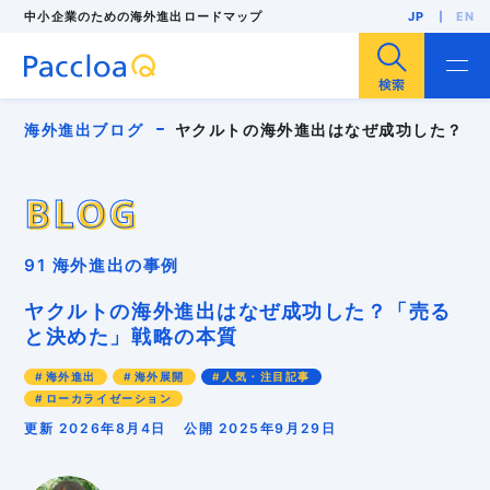
中小企業のための海外進出ロードマップ
JP
EN
サイト内検索
海外進出ブログ
ヤクルトの海外進出はなぜ成功した？「
BLOG
BLOG
海外進出
海外展開
輸出
海外販路開拓
91 海外進出の事例
海外展示会
F/S調査
海外市場調査
海外投資（現地法人設立）
人気・注目記事
ヤクルトの海外進出はなぜ成功した？「売る
中小企業
インバウンド
インボイス
と決めた」戦略の本質
パッキングリスト
ローカライゼーション
多言語EC
リスク管理
外国出願
安全保障貿易管理
海外進出
海外展開
人気・注目記事
海外バイヤー
海外ビジネスモデル
ローカライゼーション
海外ブランディング
海外マーケティング
海外事業計画
海外向けWebサイト
海外営業
更新 2026年8月4日
公開 2025年9月29日
海外戦略
海外販売
海外進出支援コンサル
海外顧客理解
異文化適応
知的財産
貿易実務
越境EC
輸入規制
輸出規制
GDPR