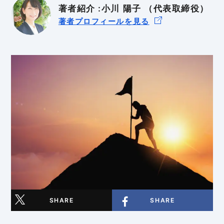
著者紹介 :小川 陽子 （代表取締役）
BtoB
BtoC
著者プロフィールを見る
SHARE
SHARE