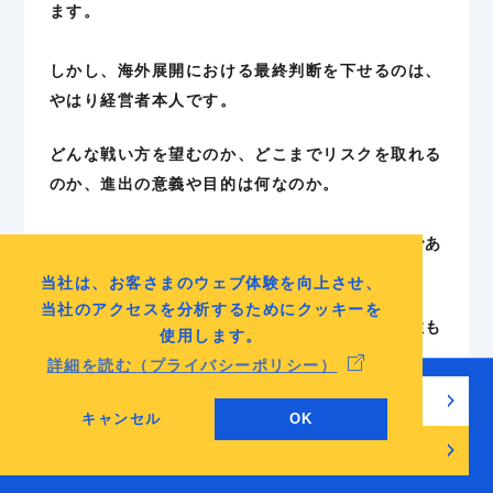
ます。
しかし、海外展開における最終判断を下せるのは、
やはり経営者本人です。
どんな戦い方を望むのか、どこまでリスクを取れる
のか、進出の意義や目的は何なのか。
これらはすべて経営者のビジョンに基づくものであ
り、実務担当者だけでは見極めきれません。
当社は、お客さまのウェブ体験を向上させ、
当社のアクセスを分析するためにクッキーを
特に海外市場は日々変動しており、事業の方向性も
使用します。
柔軟に見直す必要があります。
詳細を読む（プライバシーポリシー）
無料でチェックリストを見る
その際、都度意思決定と舵取りを行うのは、経営者
キャンセル
OK
の責任です。
無料相談・お問い合わせ