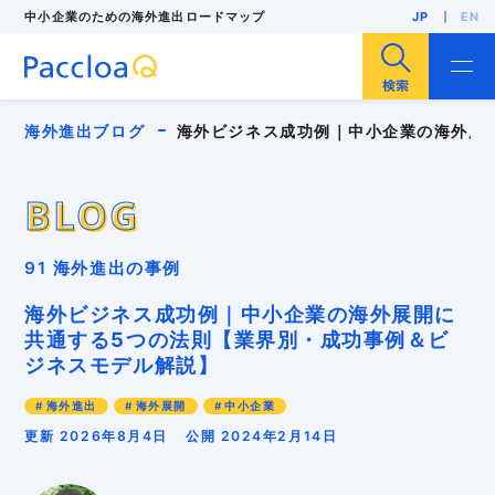
中小企業のための海外進出ロードマップ
JP
EN
サイト内検索
海外進出ブログ
海外ビジネス成功例｜中小企業の海
BLOG
BLOG
海外進出
海外展開
輸出
海外販路開拓
91 海外進出の事例
海外展示会
F/S調査
海外市場調査
海外投資（現地法人設立）
人気・注目記事
海外ビジネス成功例｜中小企業の海外展開に
中小企業
インバウンド
インボイス
共通する5つの法則【業界別・成功事例＆ビ
パッキングリスト
ローカライゼーション
多言語EC
ジネスモデル解説】
リスク管理
外国出願
安全保障貿易管理
海外バイヤー
海外ビジネスモデル
海外ブランディング
海外マーケティング
海外進出
海外展開
中小企業
海外事業計画
海外向けWebサイト
海外営業
更新 2026年8月4日
公開 2024年2月14日
海外戦略
海外販売
海外進出支援コンサル
海外顧客理解
異文化適応
知的財産
貿易実務
越境EC
輸入規制
輸出規制
GDPR