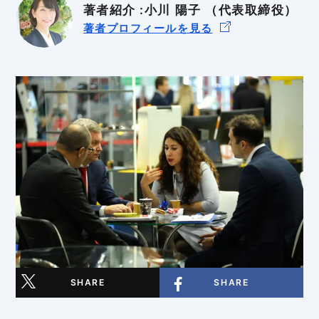
著者紹介 :小川 陽子 （代表取締役）
輸出入規制
GDPR
BtoB
BtoC
著者プロフィールを見る
SHARE
SHARE