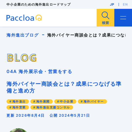
中小企業のための海外進出ロードマップ
JP
EN
サイト内検索
海外進出ブログ
海外バイヤー商談会とは？成果につなげ
BLOG
BLOG
ビジネス英語
海外進出
海外展開
輸出
04A 海外展示会・営業をする
海外販路開拓
海外展示会
F/S調査
海外市場調査
海外投資（現地法人設立）
海外バイヤー商談会とは？成果につなげる準
人気・注目記事
中小企業
インバウンド
備と進め方
インボイス
パッキングリスト
ローカライゼーション
多言語EC
リスク管理
海外進出
海外展開
中小企業
海外バイヤー
外国出願
安全保障貿易管理
海外バイヤー
海外営業
海外進出支援コンサル
海外ビジネスモデル
海外ブランディング
海外マーケティング
海外事業計画
更新 2026年8月4日
公開 2024年5月21日
海外向けWebサイト
海外営業
海外戦略
海外販売
海外進出支援コンサル
海外顧客理解
異文化適応
知的財産
貿易実務
越境EC