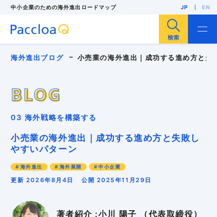
中小企業のための海外進出ロードマップ
JP
EN
サイト内検索
海外進出ブログ
小売業の海外進出｜成功する進め方と失
BLOG
BLOG
海外進出
海外展開
輸出
海外販路開拓
03 海外戦略を構築する
海外展示会
F/S調査
海外市場調査
海外投資（現地法人設立）
人気・注目記事
小売業の海外進出｜成功する進め方と失敗し
中小企業
インバウンド
インボイス
やすいパターン
パッキングリスト
ローカライゼーション
多言語EC
リスク管理
外国出願
安全保障貿易管理
海外進出
海外展開
中小企業
海外バイヤー
海外ビジネスモデル
海外ブランディング
海外マーケティング
更新 2026年8月4日
公開 2025年11月29日
海外事業計画
海外向けWebサイト
海外営業
海外戦略
海外販売
海外進出支援コンサル
海外顧客理解
異文化適応
知的財産
貿易実務
著者紹介 :小川 陽子 （代表取締役）
越境EC
輸入規制
輸出規制
GDPR