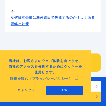
→
なぜ日本企業は海外進出で失敗するのか？よくある
誤解と対策
中小の小売業が海外進出で失敗する典型
当社は、お客さまのウェブ体験を向上させ、
パターン
当社のアクセスを分析するためにクッキーを
使用します。
詳細を読む（プライバシーポリシー）
小売業の海外進出で成果が出ない多くのケースは、商品
無料でチェックリストを見る
力の不足ではなく 「最初の判断を誤ったこと」 が原因で
キャンセル
OK
す。
無料相談・お問い合わせ