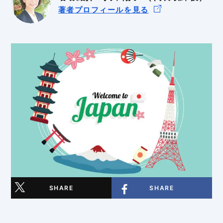
著者プロフィールを見る
輸出入規制
GDPR
BtoB
BtoC
SHARE
SHARE