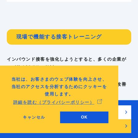
現場で機能する接客トレーニング
インバウンド接客を強化しようとすると、多くの企業が
まず英会話研修を検討します。
当社は、お客さまのウェブ体験を向上させ、
しかし実際には、語学研修だけで現場対応が大きく改善
当社のアクセスを分析するためにクッキーを
するケースは多くありません。
使用します。
詳細を読む（プライバシーポリシー）
理由はシンプルで、接客は「知識」ではなく「行動」で
無料でチェックリストを見る
成立するためです。
キャンセル
OK
無料相談・お問い合わせ
インバウンド対応が安定している企業では、英語力の向