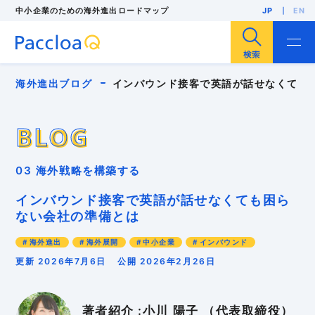
中小企業のための海外進出ロードマップ
JP
EN
サイト内検索
海外進出ブログ
インバウンド接客で英語が話せなくても
BLOG
BLOG
ビジネス英語
海外進出
海外展開
輸出
03 海外戦略を構築する
海外販路開拓
海外展示会
F/S調査
海外市場調査
海外投資（現地法人設立）
インバウンド接客で英語が話せなくても困ら
人気・注目記事
中小企業
インバウンド
ない会社の準備とは
インボイス
パッキングリスト
ローカライゼーション
多言語EC
リスク管理
海外進出
海外展開
中小企業
インバウンド
外国出願
安全保障貿易管理
海外バイヤー
海外ビジネスモデル
海外ブランディング
更新 2026年7月6日
公開 2026年2月26日
海外マーケティング
海外事業計画
海外向けWebサイト
海外営業
海外戦略
海外販売
海外進出支援コンサル
海外顧客理解
著者紹介 :小川 陽子 （代表取締役）
異文化適応
知的財産
貿易実務
越境EC