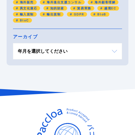
海外販売
海外進出支援コンサル
海外顧客理解
異文化適応
知的財産
貿易実務
越境EC
輸入規制
輸出規制
GDPR
BtoB
BtoC
アーカイブ