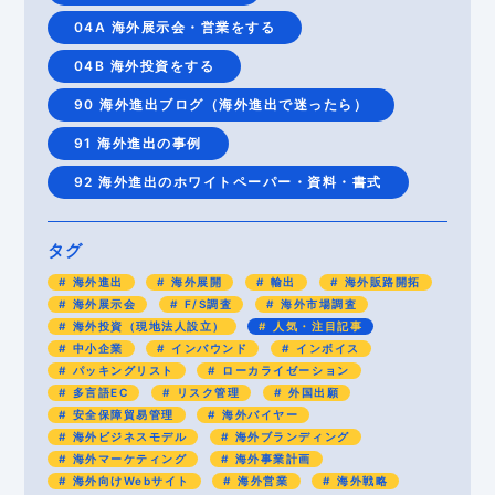
04A 海外展示会・営業をする
04B 海外投資をする
90 海外進出ブログ（海外進出で迷ったら）
91 海外進出の事例
92 海外進出のホワイトペーパー・資料・書式
タグ
海外進出
海外展開
輸出
海外販路開拓
海外展示会
F/S調査
海外市場調査
海外投資（現地法人設立）
人気・注目記事
中小企業
インバウンド
インボイス
パッキングリスト
ローカライゼーション
多言語EC
リスク管理
外国出願
安全保障貿易管理
海外バイヤー
海外ビジネスモデル
海外ブランディング
海外マーケティング
海外事業計画
海外向けWebサイト
海外営業
海外戦略