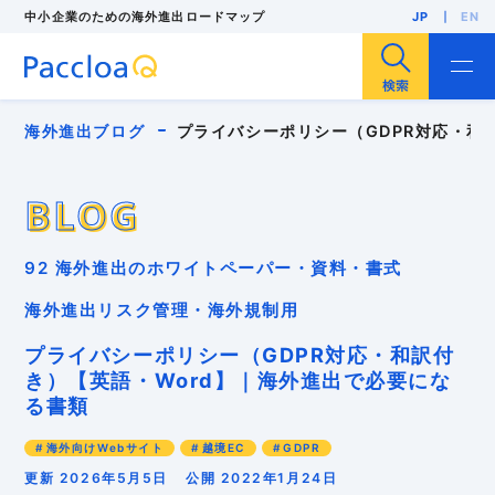
中小企業のための海外進出ロードマップ
JP
EN
サイト内検索
海外進出ブログ
プライバシーポリシー（GDPR対応・和
BLOG
BLOG
海外進出
海外展開
輸出
海外販路開拓
92 海外進出のホワイトペーパー・資料・書式
海外展示会
F/S調査
海外市場調査
海外投資（現地法人設立）
人気・注目記事
海外進出リスク管理・海外規制用
中小企業
インバウンド
インボイス
パッキングリスト
ローカライゼーション
多言語EC
プライバシーポリシー（GDPR対応・和訳付
リスク管理
外国出願
安全保障貿易管理
き）【英語・Word】｜海外進出で必要にな
海外バイヤー
海外ビジネスモデル
る書類
海外ブランディング
海外マーケティング
海外事業計画
海外向けWebサイト
海外営業
海外向けWebサイト
越境EC
GDPR
海外戦略
海外販売
海外進出支援コンサル
海外顧客理解
異文化適応
知的財産
貿易実務
更新 2026年5月5日
公開 2022年1月24日
越境EC
輸入規制
輸出規制
GDPR