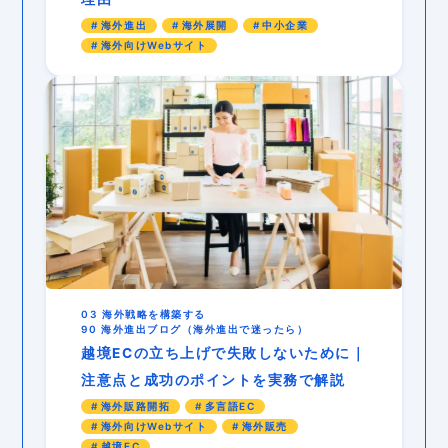
海外進出
海外展開
中小企業
海外向けWebサイト
03 海外戦略を構築する
90 海外進出ブログ（海外進出で迷ったら）
越境ECの立ち上げで失敗しないために｜
注意点と成功のポイントを実務で解説
海外販路開拓
多言語EC
海外向けWebサイト
海外販売
越境EC