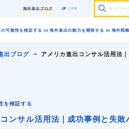
JP
EN
海外進出ブログ
輸出
海外販路開拓
海外展示会
F/S調査
事
中小企業
インバウンド
インボイス
パ
出の
可能性を検証する
海外進出の
能力を開発する
海外戦
安全保障貿易管理
海外バイヤー
海外ビジネスモデ
海外向けWebサイト
海外営業
海外戦略
海外販
貿易実務
越境EC
輸出入規制
GDPR
00
01
02
03
4A
4B
-0
-0
-0
-0
-0
-0
海外進出ロ
海外進出は
海外進出に
海外進出の
はじめての
海外拠点を
進出ブログ
アメリカ進出コンサル活用法｜
00
01
02
03
4A
4B
-1
-1
-1
-1
-1
-1
海外進出の
海外事業用
貿易実務が
海外向けマ
海外展示会
海外進出前
る
00
01
02
03
4A
4B
-99
-2
-2
-2
-2
-99
はじめに 
海外進出の
海外進出で
海外向けW
海外営業で
海外投資を
能性を検証する
コンサル活用法｜成功事例と失敗
01
02
03
4A
-3
-3
-3
-99
海外進出で
異文化適応
海外向けブ
海外展示会