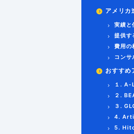
アメリカ
実績と
提供す
費用の
コンサ
おすすめ
１. A-L
２. BE
３. GL
4. Ar
5. Hi