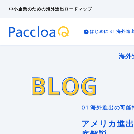
中小企業のための海外進出ロードマップ
ビジネス英語
海外進出
海外展開
海外投資（現地法人設立）
人気・注目記
はじめに
海外進
多言語EC
リスク管理
外国出願
海外マーケティング
海外事業計画
?
01
02
03
4A
4B
?
01
02
03
4A
4B
海外顧客理解
異文化適応
知的財産
海外
BLOG
BLOG
はじめに
海外進出の可能性を検証す
海外進出の能力を開発する
海外戦略を構築する
海外展示会・営業をする
海外投資をする
01 海外進出の可
アメリカ進出