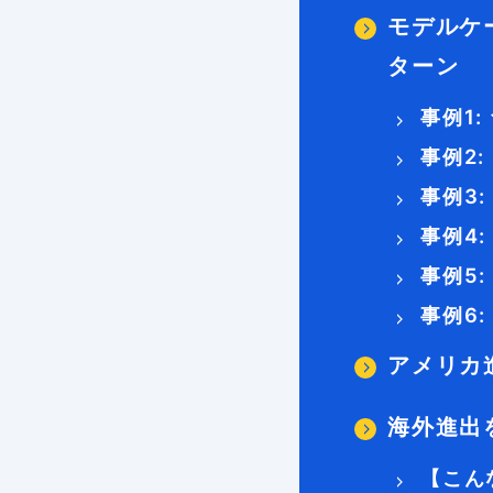
モデルケ
ターン
事例1
事例2
事例3
事例4
事例5
事例6
アメリカ
海外進出
【こん