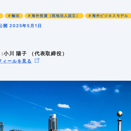
01
02
03
-4
-99
-99
海外の輸出
海外進出の
海外戦略を
輸出
海外投資（現地法人設立）
海外ビジネスモデル
公開 2025年5月1日
01
-99
海外進出の
 :小川 陽子 （代表取締役）
フィールを見る