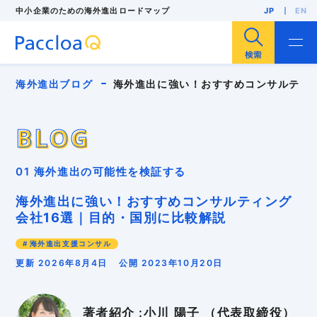
中小企業のための海外進出ロードマップ
JP
EN
サイト内検索
海外進出ブログ
海外進出に強い！おすすめコンサルティ
BLOG
BLOG
海外進出
海外展開
輸出
海外販路開拓
01 海外進出の可能性を検証する
海外展示会
F/S調査
海外市場調査
海外投資（現地法人設立）
人気・注目記事
海外進出に強い！おすすめコンサルティング
中小企業
インバウンド
インボイス
会社16選｜目的・国別に比較解説
パッキングリスト
ローカライゼーション
多言語EC
リスク管理
外国出願
安全保障貿易管理
海外進出支援コンサル
海外バイヤー
海外ビジネスモデル
海外ブランディング
海外マーケティング
更新 2026年8月4日
公開 2023年10月20日
海外事業計画
海外向けWebサイト
海外営業
海外戦略
海外販売
海外進出支援コンサル
海外顧客理解
異文化適応
知的財産
貿易実務
著者紹介 :小川 陽子 （代表取締役）
越境EC
輸入規制
輸出規制
GDPR