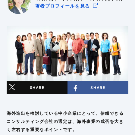
著者プロフィールを見る
BtoB
BtoC
SHARE
SHARE
海外進出を検討している中小企業にとって、信頼できる
コンサルティング会社の選定は、海外事業の成否を大き
く左右する重要なポイントです。