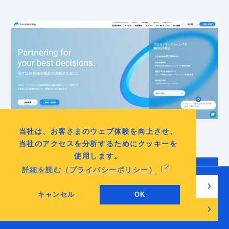
当社は、お客さまのウェブ体験を向上させ、
当社のアクセスを分析するためにクッキーを
使用します。
株式会社 未来トレンド研究機構 （旧 株式会社
詳細を読む（プライバシーポリシー）
ESP総研）
無料でチェックリストを見る
キャンセル
OK
1999年設立、市場、業界、競合、海外のリサーチ＆コン
無料相談・お問い合わせ
サルティング、及び海外マーケティング支援（海外企業