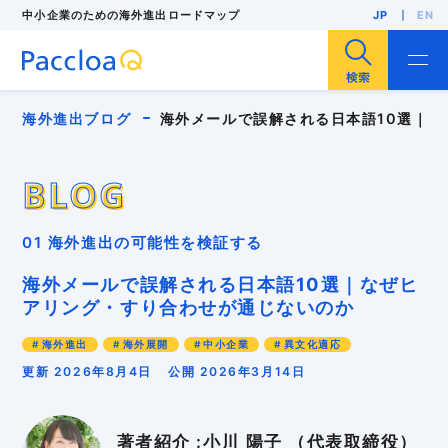
中小企業のための海外進出ロードマップ
JP
EN
サイト内検索
海外進出ブログ
海外メールで誤解される日本語10選｜
BLOG
BLOG
海外進出
海外展開
輸出
海外販路開拓
01 海外進出の可能性を検証する
海外展示会
F/S調査
海外市場調査
海外投資（現地法人設立）
人気・注目記事
海外メールで誤解される日本語10選｜なぜヒ
中小企業
インバウンド
インボイス
アリング・すり合わせが通じないのか
パッキングリスト
ローカライゼーション
多言語EC
リスク管理
外国出願
安全保障貿易管理
海外進出
海外展開
中小企業
異文化適応
海外バイヤー
海外ビジネスモデル
海外ブランディング
海外マーケティング
更新 2026年8月4日
公開 2026年3月14日
海外事業計画
海外向けWebサイト
海外営業
海外戦略
海外販売
海外進出支援コンサル
海外顧客理解
異文化適応
知的財産
貿易実務
著者紹介 :小川 陽子 （代表取締役）
越境EC
輸入規制
輸出規制
GDPR