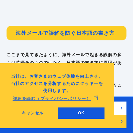
海外メールで誤解を防ぐ日本語の書き方
ここまで見てきたように、海外メールで起きる誤解の多
くは英語そのものではなく、日本語の書き方に原因があ
ります。
当社は、お客さまのウェブ体験を向上させ、
当社のアクセスを分析するためにクッキーを
つまり、英語を直す前に、日本語原稿の構造を変えるこ
使用します。
とが重要です。
詳細を読む（プライバシーポリシー）
海外企業とのメールでは、次の3つのポイントを意識する
無料でチェックリストを見る
キャンセル
OK
だけでも、伝わり方は大きく変わります。
無料相談・お問い合わせ