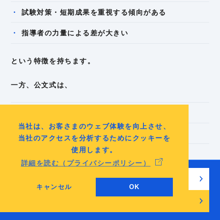
試験対策・短期成果を重視する傾向がある
指導者の力量による差が大きい
という特徴を持ちます。
一方、公文式は、
学校の進度とは切り離した無学年式
当社は、お客さまのウェブ体験を向上させ、
長期的な基礎学力の積み上げを重視
当社のアクセスを分析するためにクッキーを
使用します。
教材と進度管理の標準化
詳細を読む（プライバシーポリシー）
無料でチェックリストを見る
という点で、競合とは異なる軸に立っていました。
キャンセル
OK
無料相談・お問い合わせ
その結果、「成績をすぐに上げたい層」ではなく、基礎
力や学習習慣を重視する家庭が主な支持層となっていき