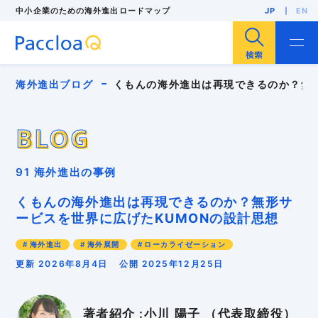
中小企業のための海外進出ロードマップ
JP
EN
サイト内検索
海外進出ブログ
くもんの海外進出は再現できるのか？無
BLOG
BLOG
ビジネス英語
海外進出
海外展開
輸出
91 海外進出の事例
海外販路開拓
海外展示会
F/S調査
海外市場調査
海外投資（現地法人設立）
くもんの海外進出は再現できるのか？無形サ
人気・注目記事
中小企業
インバウンド
ービスを世界に広げたKUMONの設計思想
インボイス
パッキングリスト
ローカライゼーション
多言語EC
リスク管理
海外進出
海外展開
ローカライゼーション
外国出願
安全保障貿易管理
海外バイヤー
海外ビジネスモデル
海外ブランディング
更新 2026年8月4日
公開 2025年12月25日
海外マーケティング
海外事業計画
海外向けWebサイト
海外営業
海外戦略
海外販売
海外進出支援コンサル
海外顧客理解
著者紹介 :小川 陽子 （代表取締役）
異文化適応
知的財産
貿易実務
越境EC