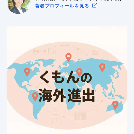
著者プロフィールを見る
輸出入規制
GDPR
BtoB
BtoC